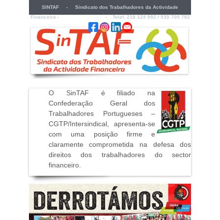
SINTAF - Sindicato dos Trabalhadores da Actividade
Financeira -
sintaf@sintaf.pt
- Telef. 218 124 992 / 935 700 782
O SinTAF é filiado na
Confederação Geral dos
Trabalhadores Portugueses –
CGTP/Intersindical, apresenta-se
com uma posição firme e
claramente comprometida na defesa dos
direitos dos trabalhadores do sector
financeiro
.