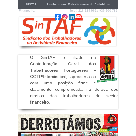
SINTAF - Sindicato dos Trabalhadores da Actividade
Financeira -
sintaf@sintaf.pt
- Telef. 218 124 992 / 935 700 782
O SinTAF é filiado na
Confederação Geral dos
Trabalhadores Portugueses –
CGTP/Intersindical, apresenta-se
com uma posição firme e
claramente comprometida na defesa dos
direitos dos trabalhadores do sector
financeiro
.