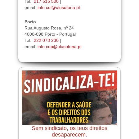
Tel.:
217 515 500
|
email:
info.cul@ulusofona.pt
Porto
Rua Augusto Rosa, nº 24
4000-098 Porto - Portugal
Tel.:
222 073 230
|
email:
info.cup@ulusofona.pt
Sem sindicato, os teus direitos
desaparecem.