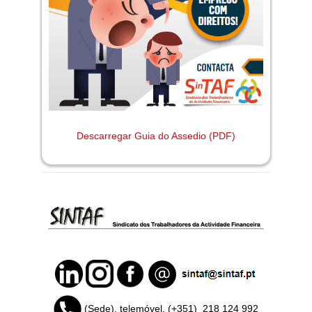
Descarregar Guia do Assedio (PDF)
(Sede), telemóvel, (+351)
218 124 992