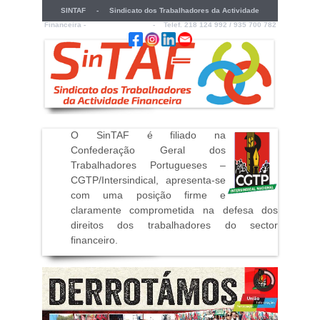
SINTAF - Sindicato dos Trabalhadores da Actividade
Financeira -
sintaf@sintaf.pt
- Telef. 218 124 992 / 935 700 782
O SinTAF é filiado na
Confederação Geral dos
Trabalhadores Portugueses –
CGTP/Intersindical, apresenta-se
com uma posição firme e
claramente comprometida na defesa dos
direitos dos trabalhadores do sector
financeiro
.