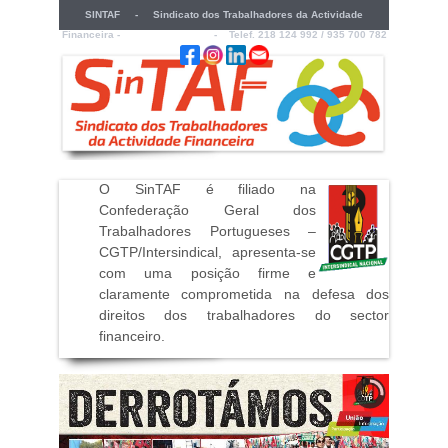
SINTAF - Sindicato dos Trabalhadores da Actividade
Financeira -
sintaf@sintaf.pt
- Telef. 218 124 992 / 935 700 782
O SinTAF é filiado na
Confederação Geral dos
Trabalhadores Portugueses –
CGTP/Intersindical, apresenta-se
com uma posição firme e
claramente comprometida na defesa dos
direitos dos trabalhadores do sector
financeiro
.