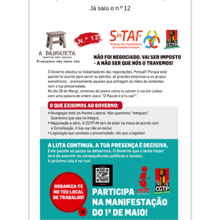
Já saiu o n.º 12