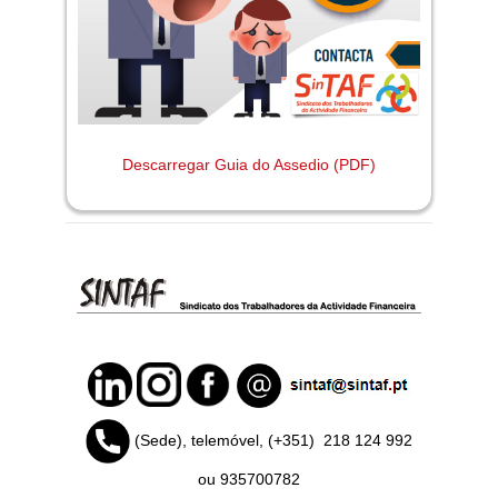
Descarregar Guia do Assedio (PDF)
(Sede), telemóvel, (+351)
218 124 992
ou 935700782