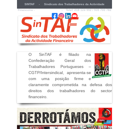
SINTAF - Sindicato dos Trabalhadores da Actividade
Financeira -
sintaf@sintaf.pt
- Telef. 218 124 992 / 935 700 782
O SinTAF é filiado na
Confederação Geral dos
Trabalhadores Portugueses –
CGTP/Intersindical, apresenta-se
com uma posição firme e
claramente comprometida na defesa dos
direitos dos trabalhadores do sector
financeiro
.