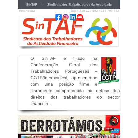
SINTAF - Sindicato dos Trabalhadores da Actividade
Financeira -
sintaf@sintaf.pt
- Telef. 218 124 992 / 935 700 782
O SinTAF é filiado na
Confederação Geral dos
Trabalhadores Portugueses –
CGTP/Intersindical, apresenta-se
com uma posição firme e
claramente comprometida na defesa dos
direitos dos trabalhadores do sector
financeiro
.