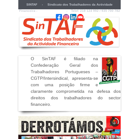
SINTAF - Sindicato dos Trabalhadores da Actividade
Financeira -
sintaf@sintaf.pt
- Telef. 218 124 992 / 935 700 782
O SinTAF é filiado na
Confederação Geral dos
Trabalhadores Portugueses –
CGTP/Intersindical, apresenta-se
com uma posição firme e
claramente comprometida na defesa dos
direitos dos trabalhadores do sector
financeiro
.