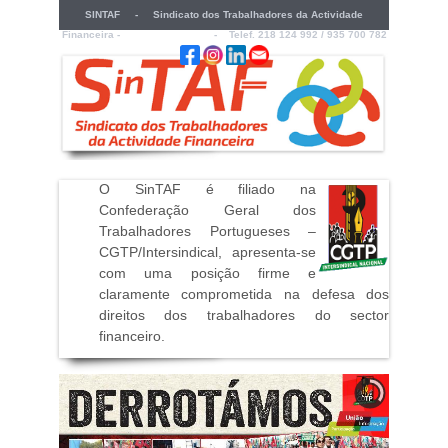
SINTAF - Sindicato dos Trabalhadores da Actividade
Financeira -
sintaf@sintaf.pt
- Telef. 218 124 992 / 935 700 782
O SinTAF é filiado na
Confederação Geral dos
Trabalhadores Portugueses –
CGTP/Intersindical, apresenta-se
com uma posição firme e
claramente comprometida na defesa dos
direitos dos trabalhadores do sector
financeiro
.