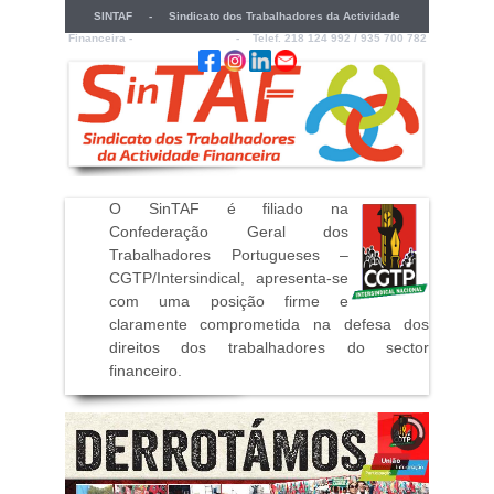
SINTAF - Sindicato dos Trabalhadores da Actividade
Financeira -
sintaf@sintaf.pt
- Telef. 218 124 992 / 935 700 782
O SinTAF é filiado na
Confederação Geral dos
Trabalhadores Portugueses –
CGTP/Intersindical, apresenta-se
com uma posição firme e
claramente comprometida na defesa dos
direitos dos trabalhadores do sector
financeiro
.