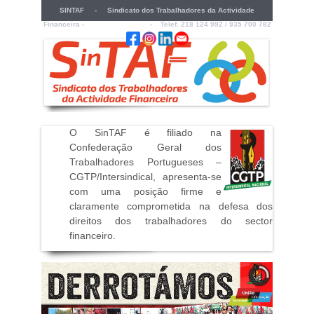
SINTAF - Sindicato dos Trabalhadores da Actividade
Financeira -
sintaf@sintaf.pt
- Telef. 218 124 992 / 935 700 782
O SinTAF é filiado na
Confederação Geral dos
Trabalhadores Portugueses –
CGTP/Intersindical, apresenta-se
com uma posição firme e
claramente comprometida na defesa dos
direitos dos trabalhadores do sector
financeiro
.