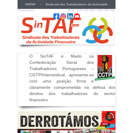
SINTAF - Sindicato dos Trabalhadores da Actividade
Financeira -
sintaf@sintaf.pt
- Telef. 218 124 992 / 935 700 782
O SinTAF é filiado na
Confederação Geral dos
Trabalhadores Portugueses –
CGTP/Intersindical, apresenta-se
com uma posição firme e
claramente comprometida na defesa dos
direitos dos trabalhadores do sector
financeiro
.