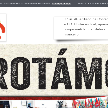
Trabalhadores da Actividade Financeira -
sintaf@sintaf.pt
- Telef. 218 124 992 / 935 
O SinTAF é filiado na Conf
– CGTP/Intersindical, apre
comprometida na defesa d
financeiro
.