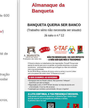
Almanaque da
Banqueta
de 600
BANQUETA QUERIA SER BANCO
(Trabalho sério não necessita ser sisudo)
o/
)
Já saiu o n.º 12
ité de
tração
modar
cros,