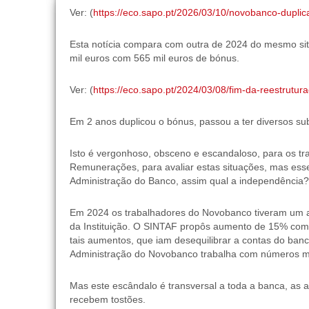
Ver: (
https://eco.sapo.pt/2026/03/10/novobanco-dupli
Esta notícia compara com outra de 2024 do mesmo s
mil euros com 565 mil euros de bónus.
Ver: (
https://eco.sapo.pt/2024/03/08/fim-da-reestrutu
Em 2 anos duplicou o bónus, passou a ter diversos su
Isto é vergonhoso, obsceno e escandaloso, para os tra
Remunerações, para avaliar estas situações, mas ess
Administração do Banco, assim qual a independência
Em 2024 os trabalhadores do Novobanco tiveram um 
da Instituição. O SINTAF propôs aumento de 15% co
tais aumentos, que iam desequilibrar a contas do ban
Administração do Novobanco trabalha com números m
Mas este escândalo é transversal a toda a banca, as
recebem tostões.