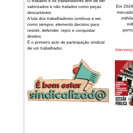
O trabalho e os trabalhadores têm de ser
Em 2024 
valorizados e não tratados como peças
mercado 
descartáveis.
milhõe
A luta dos trabalhadores continua a ser,
mil
como sempre, elemento decisivo para
porno
resistir, defender, repor e conquistar
direitos.
É o primeiro acto de participação sindical
de um trabalhador.
Interven