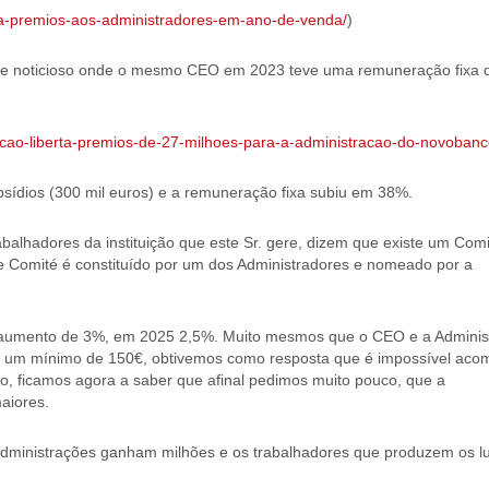
ca-premios-aos-administradores-em-ano-de-venda/
)
ite noticioso onde o mesmo CEO em 2023 teve uma remuneração fixa 
racao-liberta-premios-de-27-milhoes-para-a-administracao-do-novobanc
bsídios (300 mil euros) e a remuneração fixa subiu em 38%.
balhadores da instituição que este Sr. gere, dizem que existe um Com
e Comité é constituído por um dos Administradores e nomeado por a
?
aumento de 3%, em 2025 2,5%. Muito mesmos que o CEO e a Adminis
m um mínimo de 150€, obtivemos como resposta que é impossível aco
co, ficamos agora a saber que afinal pedimos muito pouco, que a
aiores.
 administrações ganham milhões e os trabalhadores que produzem os lu