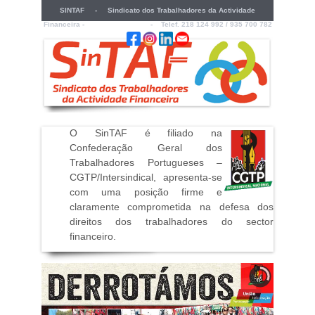
SINTAF - Sindicato dos Trabalhadores da Actividade
Financeira -
sintaf@sintaf.pt
- Telef. 218 124 992 / 935 700 782
O SinTAF é filiado na
Confederação Geral dos
Trabalhadores Portugueses –
CGTP/Intersindical, apresenta-se
com uma posição firme e
claramente comprometida na defesa dos
direitos dos trabalhadores do sector
financeiro
.