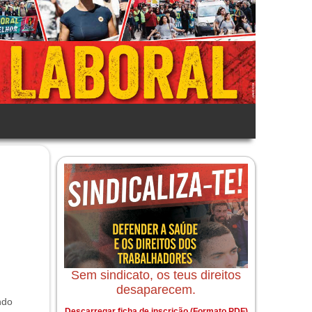
Sem sindicato, os teus direitos
desaparecem.
ndo
Descarregar ficha de inscrição (Formato PDF)