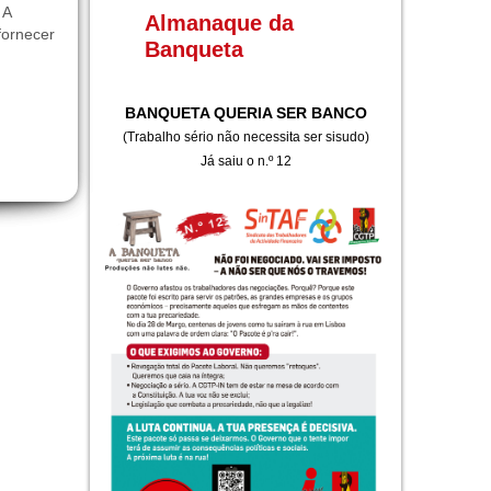
 A
Almanaque da
fornecer
Banqueta
BANQUETA QUERIA SER BANCO
(Trabalho sério não necessita ser sisudo)
Já saiu o n.º 12