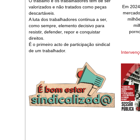
O trabalho e os trabalhadores têm de ser
Em 2024 
valorizados e não tratados como peças
mercado 
descartáveis.
milhõe
A luta dos trabalhadores continua a ser,
mil
como sempre, elemento decisivo para
porno
resistir, defender, repor e conquistar
direitos.
É o primeiro acto de participação sindical
de um trabalhador.
Interven