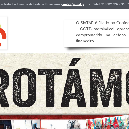
Trabalhadores da Actividade Financeira -
sintaf@sintaf.pt
- Telef. 218 124 992 / 935 
O SinTAF é filiado na Conf
– CGTP/Intersindical, apre
comprometida na defesa d
financeiro
.