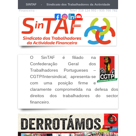
SINTAF - Sindicato dos Trabalhadores da Actividade
Financeira -
sintaf@sintaf.pt
- Telef. 218 124 992 / 935 700 782
O SinTAF é filiado na
Confederação Geral dos
Trabalhadores Portugueses –
CGTP/Intersindical, apresenta-se
com uma posição firme e
claramente comprometida na defesa dos
direitos dos trabalhadores do sector
financeiro
.