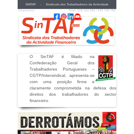
SINTAF - Sindicato dos Trabalhadores da Actividade
Financeira -
sintaf@sintaf.pt
- Telef. 218 124 992 / 935 700 782
O SinTAF é filiado na
Confederação Geral dos
Trabalhadores Portugueses –
CGTP/Intersindical, apresenta-se
com uma posição firme e
claramente comprometida na defesa dos
direitos dos trabalhadores do sector
financeiro
.