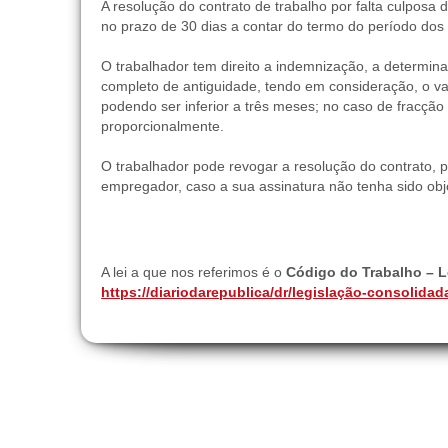
A resolução do contrato de trabalho por falta culpos
no prazo de 30 dias a contar do termo do período dos
O trabalhador tem direito a indemnização, a determina
completo de antiguidade, tendo em consideração, o va
podendo ser inferior a três meses; no caso de fracção
proporcionalmente.
O trabalhador pode revogar a resolução do contrato, p
empregador, caso a sua assinatura não tenha sido obj
A lei a que nos referimos é o
Código do Trabalho – Le
https://diariodarepublica/dr/legislação-consolidad