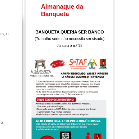
Almanaque da
Banqueta
BANQUETA QUERIA SER BANCO
as, o
(Trabalho sério não necessita ser sisudo)
Já saiu o n.º 12
 o