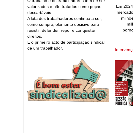
O trabalho e os trabalhadores têm de ser
Em 2024 
valorizados e não tratados como peças
mercado 
descartáveis.
milhõe
A luta dos trabalhadores continua a ser,
mil
como sempre, elemento decisivo para
porno
resistir, defender, repor e conquistar
direitos.
É o primeiro acto de participação sindical
de um trabalhador.
Interven