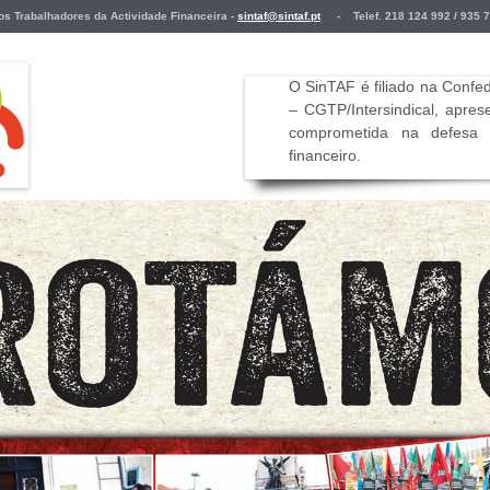
Trabalhadores da Actividade Financeira -
sintaf@sintaf.pt
- Telef. 218 124 992 / 935 
O SinTAF é filiado na Conf
– CGTP/Intersindical, apre
comprometida na defesa d
financeiro
.