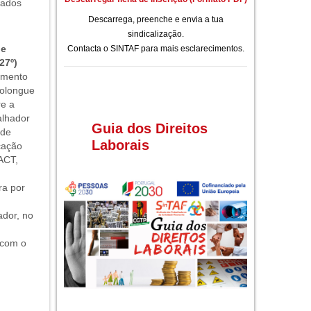
nados
Descarrega, preenche e envia a tua
sindicalização.
de
Contacta o SINTAF para mais esclarecimentos.
27º)
amento
rolongue
re a
alhador
Guia dos Direitos
 de
Laborais
cação
ACT,
ra por
ador, no
 com o