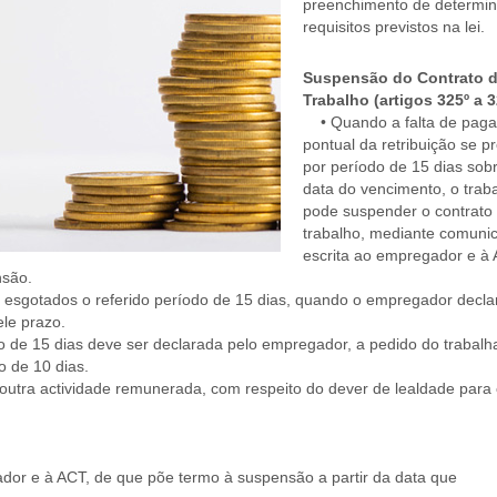
preenchimento de determi
requisitos previstos na lei.
Suspensão do Contrato 
Trabalho (artigos 325º a 3
• Quando a falta de pag
pontual da retribuição se p
por período de 15 dias sob
data do vencimento, o trab
pode suspender o contrato
trabalho, mediante comuni
escrita ao empregador e à 
ensão.
esgotados o referido período de 15 dias, quando o empregador decla
ele prazo.
 de 15 dias deve ser declarada pelo empregador, a pedido do trabalh
o de 10 dias.
utra actividade remunerada, com respeito do dever de lealdade para
r e à ACT, de que põe termo à suspensão a partir da data que