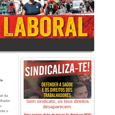
da
al da
alhador
Sem sindicato, os teus direitos
o
desaparecem.
nte o
Descarregar ficha de inscrição (Formato PDF)