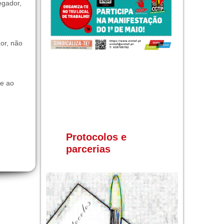
egador,
or, não
ue ao
Protocolos e
parcerias