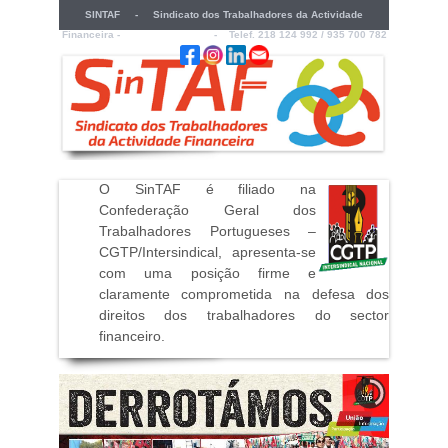
SINTAF - Sindicato dos Trabalhadores da Actividade
Financeira -
sintaf@sintaf.pt
- Telef. 218 124 992 / 935 700 782
O SinTAF é filiado na
Confederação Geral dos
Trabalhadores Portugueses –
CGTP/Intersindical, apresenta-se
com uma posição firme e
claramente comprometida na defesa dos
direitos dos trabalhadores do sector
financeiro
.